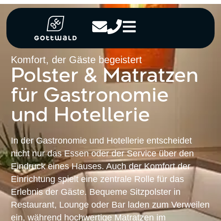
Komfort, der Gäste begeistert
Polster & Matratzen
für Gastronomie
und Hotellerie
In der Gastronomie und Hotellerie entscheidet
nicht nur das Essen oder der Service über den
Eindruck eines Hauses. Auch der Komfort der
Einrichtung spielt eine zentrale Rolle für das
Erlebnis der Gäste. Bequeme Sitzpolster in
Restaurant, Lounge oder Bar laden zum Verweilen
ein, während hochwertige Matratzen im