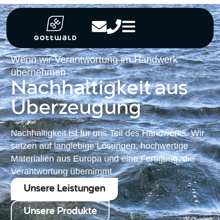
Wenn wir Verantwortung im Handwerk
übernehmen
Nachhaltigkeit aus
Überzeugung
Nachhaltigkeit ist für uns Teil des Handwerks. Wir
setzen auf langlebige Lösungen, hochwertige
Materialien aus Europa und eine Fertigung, die
Verantwortung übernimmt.
Unsere Leistungen
Unsere Produkte