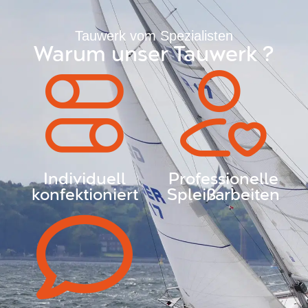
Tauwerk vom Spezialisten
Warum unser Tauwerk ?
Individuell
Professionelle
konfektioniert
Spleißarbeiten