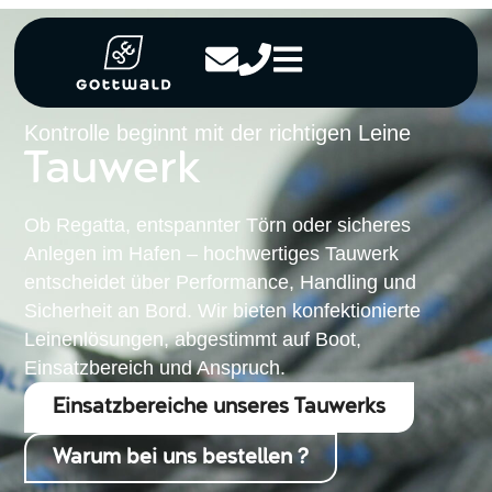
Kontrolle beginnt mit der richtigen Leine
Tauwerk
Ob Regatta, entspannter Törn oder sicheres
Anlegen im Hafen – hochwertiges Tauwerk
entscheidet über Performance, Handling und
Sicherheit an Bord. Wir bieten konfektionierte
Leinenlösungen, abgestimmt auf Boot,
Einsatzbereich und Anspruch.
Einsatzbereiche unseres Tauwerks
Warum bei uns bestellen ?