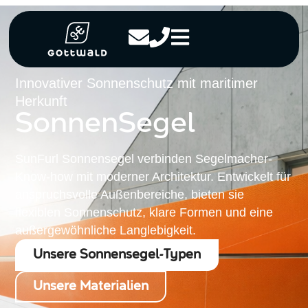
Innovativer Sonnenschutz mit maritimer
Herkunft
SonnenSegel
SunFurl Sonnensegel verbinden Segelmacher-
Know-how mit moderner Architektur. Entwickelt für
anspruchsvolle Außenbereiche, bieten sie
flexiblen Sonnenschutz, klare Formen und eine
außergewöhnliche Langlebigkeit.
Unsere Sonnensegel-Typen
Unsere Materialien