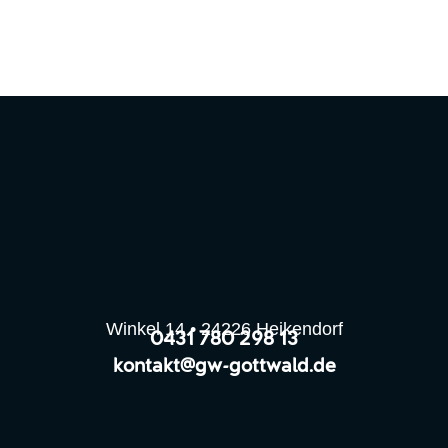
Winkel 14 • 24226 Heikendorf
0431 780 298 13
kontakt@gw-gottwald.de